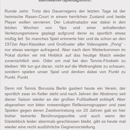
Runde zehn. Trotz des Dauerregens der letzten Tage ist der
heimische Rasen-Court in einem herrlichen Zustand und beide
Player wollen servieren. Der Lokalmatador war dabei in den
letzten Wochen von Yips und einer anhaltenden
Verletzungsmisere geplagt aufgrund derer es sportlich etwas
müßig lief. So manches Spiel erinnerte hier und da schon an den
1972er Atari-Klassiker und Großvater aller Videospiele „Pong“ -
nur etwas weniger aufregend. Aber nach dem Weiterkommen im
Pokal dürfen wir mit Hinblick auf das heutige Match wieder
zuversichtlich sein. Oder um mal bei den Tennis-Floskeln zu
bleiben: Wir tun gut daran, nicht auf die Weltrangliste zu schauen,
sondern spielen unser Spiel und denken dabei von Punkt zu
Punkt. Punkt.
Denn mit Tennis Borussia Berlin gastiert heute ein Verein, der
sportlich zwar im Keller steht und nach Jahren der Abstinenz seit
dieser Saison wieder an der großen Fußballwelt anklopft. Aber
abgesehen von bitter notwendigen Reflexionsgruppen und zwei
Spielen gegen deren Zweitvertretung vor 20 Jahren gab es hier
bisher keinerlei Berührungspunkte und auch wenn der
Gästeblock leider abermals geschlossen bleibt, gibt es heute mal
wieder eine recht ausführliche Gegnervorstellung.