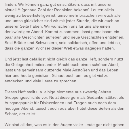
finden. Wir können ganz gut einschätzen, dass mit unseren
aktuell ** [genaue Zahl der Redaktion bekannt] Leuten allein
wenig zu bewerkstelligen ist, umso mehr brauchen wir euch alle
und umso glücklicher sind wir mit jeder Stunde, die wir euch an
unserer Seite haben. Wir wünschen uns für uns alle einen
denkwürdigen Abend. Kommt zusammen, lasst gemeinsam ein
paar alte Geschichten aufleben und neue Geschichten entstehen.
Seid Brüder und Schwestern, seid solidarisch, offen und lebt so,
dass die ganzen Wichser dieser Welt etwas dagegen hätten.
Und jetzt lest gefälligst nicht gleich das ganze Heft, sondern nutzt
die Gelegenheit miteinander. Macht euch einen schönen Abed,
lasst uns gemeinsam dutzende Male Anstoßen und das Leben
hier und heute genießen. Schaut euch um, es gibt viel zu
entdecken und viele Leute zu sprechen.
Dieses Heft stellt u.a. einige Momente aus zwanzig Jahren
Gruppengeschichte vor. Nutzt diese gern als Gedankenstütze, als
Ausgangspunkt für Diskussionen und Fragen auch nach dem
heutigen Abend, tauscht euch aus aber hütet diese Seiten als den
Schatz, der er ist.
Wir sind all das, was es in den Augen vieler Leute gar nicht geben