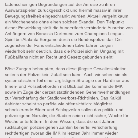
fadenscheinigen Begründungen auf der Anreise zu ihren
Auswärtsspielen zurückgeschickt und hiermit massiv in ihrer
Bewegungsfreiheit eingeschränkt wurden. Aktuell vergeht kaum
ein Wochenende ohne einen solchen Skandal. Den Tiefpunkt
dieser Entwicklung stellt die hundertfach verhinderte Ausreise von
Anhängern von Borussia Dortmund zum Champions League-
Spiel bei Atalanta Bergamo durch die Bundespolizei dar. Die
zugunsten der Fans entschiedenen Eilverfahren zeigen
wiederholt sehr deutlich, dass die Polizei sich im Umgang mit
Fußballfans nicht an Recht und Gesetz gebunden sieht!
Böse Zungen behaupten, dass diese jüngste Gewalteskalation
seitens der Polizei kein Zufall sein kann. Auch wir sehen sie als
systematischen Teil einer arglistigen Strategie der Hardliner aus
Innen- und Polizeibehörden mit Blick auf die kommende IMK
sowie im Zuge der derzeit stattfindenden Geheimverhandlungen
zur Verschärfung der Stadionverbots-Richtlinien. Das Kalkül
dahinter scheint so perfide wie offensichtlich: Möglichst
schockierende Bilder und Schlagzeilen sollen das politik- und
polizeieigene Narrativ, die Stadien seien nicht sicher, Woche für
Woche unterfüttern. In dem Wissen, dass die seit Jahren
rückläufigen polizeieigenen Zahlen keinerlei Verschärfung
rechtfertigen (woran die IMK im letzten Jahr immer wieder