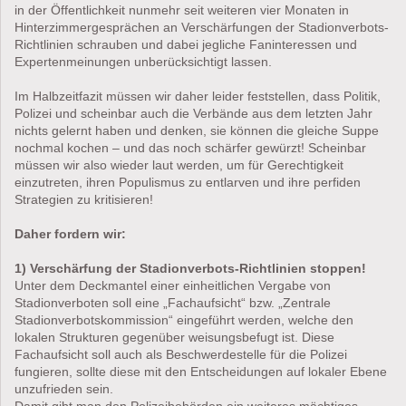
in der Öffentlichkeit nunmehr seit weiteren vier Monaten in
Hinterzimmergesprächen an Verschärfungen der Stadionverbots-
Richtlinien schrauben und dabei jegliche Faninteressen und
Expertenmeinungen unberücksichtigt lassen.
Im Halbzeitfazit müssen wir daher leider feststellen, dass Politik,
Polizei und scheinbar auch die Verbände aus dem letzten Jahr
nichts gelernt haben und denken, sie können die gleiche Suppe
nochmal kochen – und das noch schärfer gewürzt! Scheinbar
müssen wir also wieder laut werden, um für Gerechtigkeit
einzutreten, ihren Populismus zu entlarven und ihre perfiden
Strategien zu kritisieren!
Daher fordern wir:
1) Verschärfung der Stadionverbots-Richtlinien stoppen!
Unter dem Deckmantel einer einheitlichen Vergabe von
Stadionverboten soll eine „Fachaufsicht“ bzw. „Zentrale
Stadionverbotskommission“ eingeführt werden, welche den
lokalen Strukturen gegenüber weisungsbefugt ist. Diese
Fachaufsicht soll auch als Beschwerdestelle für die Polizei
fungieren, sollte diese mit den Entscheidungen auf lokaler Ebene
unzufrieden sein.
Damit gibt man den Polizeibehörden ein weiteres mächtiges