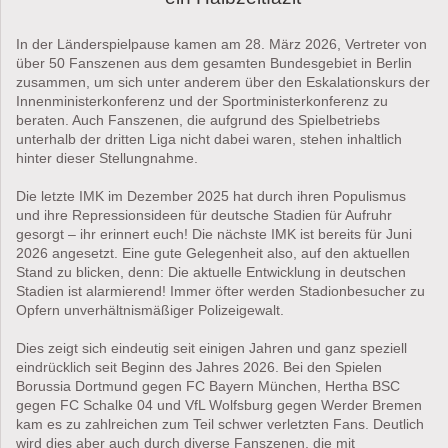
In der Länderspielpause kamen am 28. März 2026, Vertreter von
über 50 Fanszenen aus dem gesamten Bundesgebiet in Berlin
zusammen, um sich unter anderem über den Eskalationskurs der
Innenministerkonferenz und der Sportministerkonferenz zu
beraten. Auch Fanszenen, die aufgrund des Spielbetriebs
unterhalb der dritten Liga nicht dabei waren, stehen inhaltlich
hinter dieser Stellungnahme.
Die letzte IMK im Dezember 2025 hat durch ihren Populismus
und ihre Repressionsideen für deutsche Stadien für Aufruhr
gesorgt – ihr erinnert euch! Die nächste IMK ist bereits für Juni
2026 angesetzt. Eine gute Gelegenheit also, auf den aktuellen
Stand zu blicken, denn: Die aktuelle Entwicklung in deutschen
Stadien ist alarmierend! Immer öfter werden Stadionbesucher zu
Opfern unverhältnismäßiger Polizeigewalt.
Dies zeigt sich eindeutig seit einigen Jahren und ganz speziell
eindrücklich seit Beginn des Jahres 2026. Bei den Spielen
Borussia Dortmund gegen FC Bayern München, Hertha BSC
gegen FC Schalke 04 und VfL Wolfsburg gegen Werder Bremen
kam es zu zahlreichen zum Teil schwer verletzten Fans. Deutlich
wird dies aber auch durch diverse Fanszenen, die mit