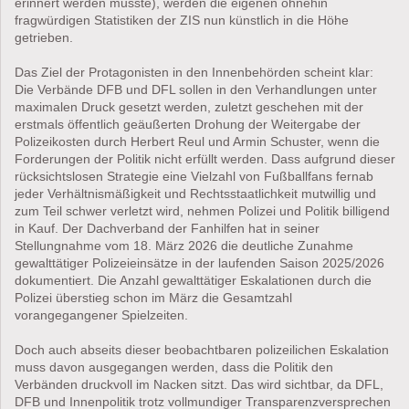
erinnert werden musste), werden die eigenen ohnehin
fragwürdigen Statistiken der ZIS nun künstlich in die Höhe
getrieben.
Das Ziel der Protagonisten in den Innenbehörden scheint klar:
Die Verbände DFB und DFL sollen in den Verhandlungen unter
maximalen Druck gesetzt werden, zuletzt geschehen mit der
erstmals öffentlich geäußerten Drohung der Weitergabe der
Polizeikosten durch Herbert Reul und Armin Schuster, wenn die
Forderungen der Politik nicht erfüllt werden. Dass aufgrund dieser
rücksichtslosen Strategie eine Vielzahl von Fußballfans fernab
jeder Verhältnismäßigkeit und Rechtsstaatlichkeit mutwillig und
zum Teil schwer verletzt wird, nehmen Polizei und Politik billigend
in Kauf. Der Dachverband der Fanhilfen hat in seiner
Stellungnahme vom 18. März 2026 die deutliche Zunahme
gewalttätiger Polizeieinsätze in der laufenden Saison 2025/2026
dokumentiert. Die Anzahl gewalttätiger Eskalationen durch die
Polizei überstieg schon im März die Gesamtzahl
vorangegangener Spielzeiten.
Doch auch abseits dieser beobachtbaren polizeilichen Eskalation
muss davon ausgegangen werden, dass die Politik den
Verbänden druckvoll im Nacken sitzt. Das wird sichtbar, da DFL,
DFB und Innenpolitik trotz vollmundiger Transparenzversprechen