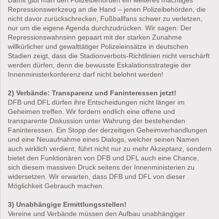
Repressionswerkzeug an die Hand – jenen Polizeibehörden, die
nicht davor zurückschrecken, Fußballfans schwer zu verletzen,
nur um die eigene Agenda durchzudrücken. Wir sagen: Der
Repressionswahnsinn gepaart mit der starken Zunahme
willkürlicher und gewalttätiger Polizeieinsätze in deutschen
Stadien zeigt, dass die Stadionverbots-Richtlinien nicht verschärft
werden dürfen, denn die bewusste Eskalationsstrategie der
Innenministerkonferenz darf nicht belohnt werden!
2) Verbände: Transparenz und Faninteressen jetzt!
DFB und DFL dürfen ihre Entscheidungen nicht länger im
Geheimen treffen. Wir fordern endlich eine offene und
transparente Diskussion unter Wahrung der bestehenden
Faninteressen. Ein Stopp der derzeitigen Geheimverhandlungen
und eine Neuaufnahme eines Dialogs, welcher seinen Namen
auch wirklich verdient, führt nicht nur zu mehr Akzeptanz, sondern
bietet den Funktionären von DFB und DFL auch eine Chance,
sich diesem massiven Druck seitens der Innenministerien zu
widersetzen. Wir erwarten, dass DFB und DFL von dieser
Möglichkeit Gebrauch machen.
3) Unabhängige Ermittlungsstellen!
Vereine und Verbände müssen den Aufbau unabhängiger