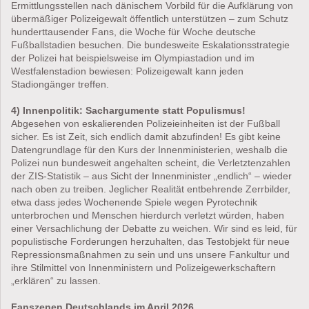
Ermittlungsstellen nach dänischem Vorbild für die Aufklärung von
übermäßiger Polizeigewalt öffentlich unterstützen – zum Schutz
hunderttausender Fans, die Woche für Woche deutsche
Fußballstadien besuchen. Die bundesweite Eskalationsstrategie
der Polizei hat beispielsweise im Olympiastadion und im
Westfalenstadion bewiesen: Polizeigewalt kann jeden
Stadiongänger treffen.
4) Innenpolitik: Sachargumente statt Populismus!
Abgesehen von eskalierenden Polizeieinheiten ist der Fußball
sicher. Es ist Zeit, sich endlich damit abzufinden! Es gibt keine
Datengrundlage für den Kurs der Innenministerien, weshalb die
Polizei nun bundesweit angehalten scheint, die Verletztenzahlen
der ZIS-Statistik – aus Sicht der Innenminister „endlich“ – wieder
nach oben zu treiben. Jeglicher Realität entbehrende Zerrbilder,
etwa dass jedes Wochenende Spiele wegen Pyrotechnik
unterbrochen und Menschen hierdurch verletzt würden, haben
einer Versachlichung der Debatte zu weichen. Wir sind es leid, für
populistische Forderungen herzuhalten, das Testobjekt für neue
Repressionsmaßnahmen zu sein und uns unsere Fankultur und
ihre Stilmittel von Innenministern und Polizeigewerkschaftern
„erklären“ zu lassen.
Fanszenen Deutschlands im April 2026