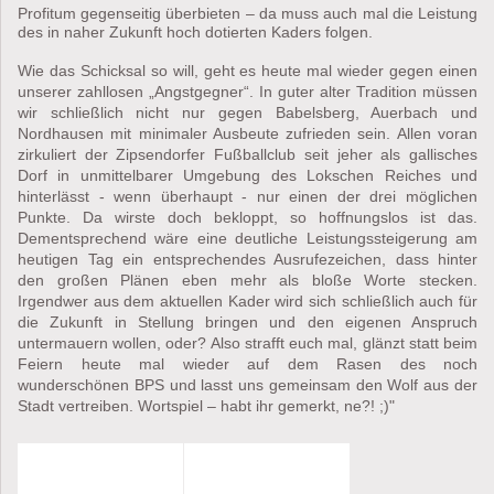
Profitum gegenseitig überbieten – da muss auch mal die Leistung
des in naher Zukunft hoch dotierten Kaders folgen.
Wie das Schicksal so will, geht es heute mal wieder gegen einen
unserer zahllosen „Angstgegner“. In guter alter Tradition müssen
wir schließlich nicht nur gegen Babelsberg, Auerbach und
Nordhausen mit minimaler Ausbeute zufrieden sein. Allen voran
zirkuliert der Zipsendorfer Fußballclub seit jeher als gallisches
Dorf in unmittelbarer Umgebung des Lokschen Reiches und
hinterlässt - wenn überhaupt - nur einen der drei möglichen
Punkte. Da wirste doch bekloppt, so hoffnungslos ist das.
Dementsprechend wäre eine deutliche Leistungssteigerung am
heutigen Tag ein entsprechendes Ausrufezeichen, dass hinter
den großen Plänen eben mehr als bloße Worte stecken.
Irgendwer aus dem aktuellen Kader wird sich schließlich auch für
die Zukunft in Stellung bringen und den eigenen Anspruch
untermauern wollen, oder? Also strafft euch mal, glänzt statt beim
Feiern heute mal wieder auf dem Rasen des noch
wunderschönen BPS und lasst uns gemeinsam den Wolf aus der
Stadt vertreiben. Wortspiel – habt ihr gemerkt, ne?! ;)"