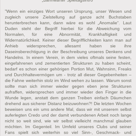
"Wenn ein einziges Wort unseren Ursprung, unser Wesen und
zugleich unsere Zielstellung auf ganze acht Buchstaben
herunterbrechen kann, dann wäre es wohl „Anomalie“. Laut
Duden steht der Begriff hierbei für die Abweichung vom
Normalen, für eine Abnormität, Krankhaftigkeit und
Widernatürlichkeit. Keiner dieser Begrifflichkeiten kann man auf
Anhieb widersprechen, allesamt haben sie ihre
Daseinsberechtigung in der Beschreibung unseres Denkens und
Handelns. In einem Verein, in dem vieles oftmals seine festen,
eingefahrenen und zementierten Strukturen zu haben scheint,
bedarf es schon einer gehörigen Portion Mut, Wahnsinn, Freaks
und Durchhaltevermögen um - trotz all dieser Gegebenheiten –
die Fahne weiterhin stolz im Wind wehen zu lassen. Warum sonst
sollte man sich immer wieder gegen eben jene Strukturen
aufraffen, widersprechen und immer wieder den Finger in die
Wunde legen, anstatt dem ganzen Treiben einfach Däumchen
drehend aus sicherer Distanz beizuwohnen?! Die letzten Wochen
beweisen uns ein ums andere Mal, dass wir mit unserem selbst
auferlegten Credo und der damit verbundenen Arbeit noch lange
nicht so weit sind, wie wir selbst vielleicht manchmal glauben
möchten. Im Gegenteil. Im Umfeld unseres Clubs und seiner
Fans spielt sich weiterhin so viel Sinn-, Geschmack- und