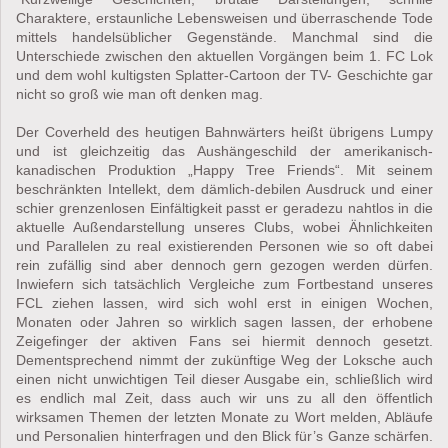
Charaktere, erstaunliche Lebensweisen und überraschende Tode
mittels handelsüblicher Gegenstände. Manchmal sind die
Unterschiede zwischen den aktuellen Vorgängen beim 1. FC Lok
und dem wohl kultigsten Splatter-Cartoon der TV- Geschichte gar
nicht so groß wie man oft denken mag.
Der Coverheld des heutigen Bahnwärters heißt übrigens Lumpy
und ist gleichzeitig das Aushängeschild der amerikanisch-
kanadischen Produktion „Happy Tree Friends“. Mit seinem
beschränkten Intellekt, dem dämlich-debilen Ausdruck und einer
schier grenzenlosen Einfältigkeit passt er geradezu nahtlos in die
aktuelle Außendarstellung unseres Clubs, wobei Ähnlichkeiten
und Parallelen zu real existierenden Personen wie so oft dabei
rein zufällig sind aber dennoch gern gezogen werden dürfen.
Inwiefern sich tatsächlich Vergleiche zum Fortbestand unseres
FCL ziehen lassen, wird sich wohl erst in einigen Wochen,
Monaten oder Jahren so wirklich sagen lassen, der erhobene
Zeigefinger der aktiven Fans sei hiermit dennoch gesetzt.
Dementsprechend nimmt der zukünftige Weg der Loksche auch
einen nicht unwichtigen Teil dieser Ausgabe ein, schließlich wird
es endlich mal Zeit, dass auch wir uns zu all den öffentlich
wirksamen Themen der letzten Monate zu Wort melden, Abläufe
und Personalien hinterfragen und den Blick für’s Ganze schärfen.